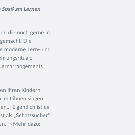
n Spaß am Lernen
er, die noch gerne in
 gemacht. Die
eine moderne Lern- und
ehrungsrituale
 Lernarrangements
ten ihren Kindern
n
, mit ihnen singen,
n… Eigentlich ist es
bst als „Schatzsucher“
hen. →Mehr dazu: