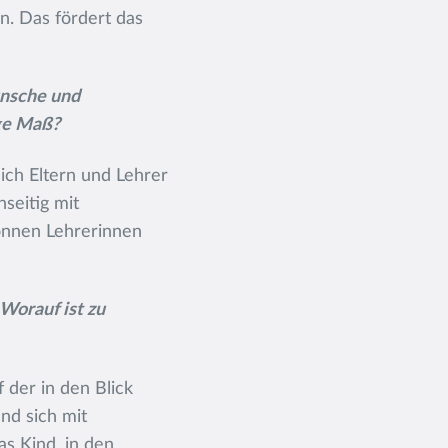
n. Das fördert das
ünsche und
ige Maß?
sich Eltern und Lehrer
seitig mit
önnen Lehrerinnen
Worauf ist zu
f der in den Blick
nd sich mit
as Kind, in den