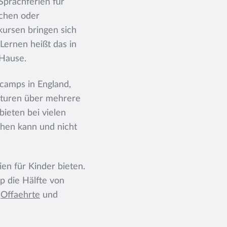
Sprachferien für
schen oder
ursen bringen sich
ernen heißt das in
 Hause.
camps in England,
lturen über mehrere
ieten bei vielen
chen kann und nicht
en für Kinder bieten.
p die Hälfte von
,
Offaehrte
und